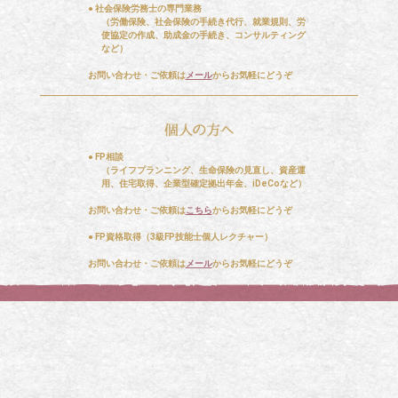
● 社会保険労務士の専門業務
（労働保険、社会保険の手続き代行、就業規則、労
使協定の作成、助成金の手続き、コンサルティング
など）
お問い合わせ・ご依頼は
メール
からお気軽にどうぞ
● FP相談
（ライフプランニング、生命保険の見直し、資産運
用、住宅取得、企業型確定拠出年金、iDeCoなど）
お問い合わせ・ご依頼は
こちら
からお気軽にどうぞ
● FP資格取得（3級FP技能士個人レクチャー）
お問い合わせ・ご依頼は
メール
からお気軽にどうぞ