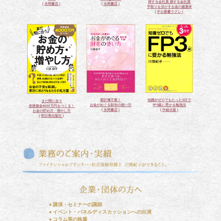
得する会社員 損する会社員
( 永岡書店 )
( 永岡書店 )
手取りを活かすお金の超基本
( 中公新書ラクレ )
家計簿不要！
知識がゼロでもたった3日で
まだ間に合う
お金がめぐる財布の使い方
FP3級に受かる勉強法
老後資金4000万円をつくる！
( 永岡書店 )
( 中経出版 )
お金の貯め方・増やし方
( 明日香出版社 )
● 講演・セミナーの講師
● イベント・パネルディスカッションへの出演
● コラム等の執筆