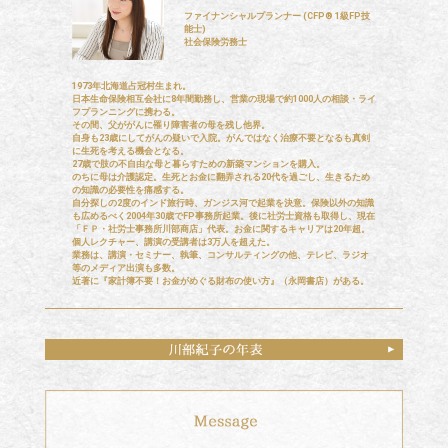
ファイナンシャルプランナー (CFP® 1級FP技
能士)
社会保険労務士
1973年北海道占冠村生まれ。
日本生命保険相互会社に8年間勤務し、営業の現場で約1000人の相談・ライ
フプランニングに携わる。
その間、父ががんに罹り障害者の母を残し他界。
自身も23歳にしてがんの疑いで入院。がんではなく治療不要となるも真剣
に生死を考える機会となる。
27歳で肢の不自由な母と暮らすための新築マンションを購入。
のちに母は介護認定。生死とお金に翻弄される20代を過ごし、生きるため
の知識の必要性を痛感する。
自分探しの2度のインド旅行時、ガンジス河で起業を決意。保険以外の知識
も広めるべく2004年30歳でFP事務所起業。後に社労士資格も取得し、現在
「ＦＰ・社労士事務所川部商店」代表。お金に関するキャリアは20年超。
個人レクチャー、講演の受講者は3万人を超えた。
業務は、講演・セミナー、執筆、コンサルティングの他、テレビ、ラジオ
等のメディア出演も多数。
近著に『家計簿不要！お金がめぐる財布の使い方』（永岡書店）がある。