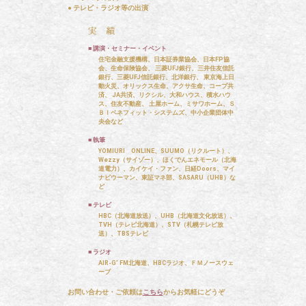
● テレビ・ラジオ等の出演
■ 講演・セミナー・イベント
住宅金融支援機構、日本証券業協会、日本FP協
会、生命保険協会、 三菱UFJ銀行、三井住友信託
銀行、三菱UFJ信託銀行、北洋銀行、 東京海上日
動火災、オリックス生命、アクサ生命、コープ共
済、 JA共済、リクシル、大和ハウス、積水ハウ
ス、住友不動産、 土屋ホーム、ミサワホーム、Ｓ
ＢＩベネフィット・システムズ、中小企業団体中
央会など
■ 執筆
YOMIURI ONLINE、SUUMO（リクルート）、
Wezzy（サイゾー）、ほくでんエネモール（北海
道電力）、カイケイ・ファン、日経Doors、マイ
ナビウーマン、東証マネ部、SASARU（UHB）な
ど
■ テレビ
HBC（北海道放送）、UHB（北海道文化放送）、
TVH（テレビ北海道）、STV（札幌テレビ放
送）、TBSテレビ
■ ラジオ
AIR-G’ FM北海道、HBCラジオ、ＦＭノースウェ
ーブ
お問い合わせ・ご依頼は
こちら
からお気軽にどうぞ