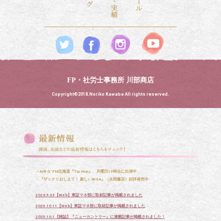
FP・社労士事務所 川部商店
Copyright©2018.Noriko Kawabe All rights reserved.
・AIR-G' FM北海道『Tip Hop』 月曜日13時台に出演中
・『ザックリおしえて！ 新しいNISA』（永岡書店）好評発売中
2026.5.23【Web】東証マネ部に取材記事が掲載されました
2025.10.11【Web】東証マネ部に取材記事が掲載されました
2025.10.1【雑誌】『ニューカントリー』に連載記事が掲載されました！